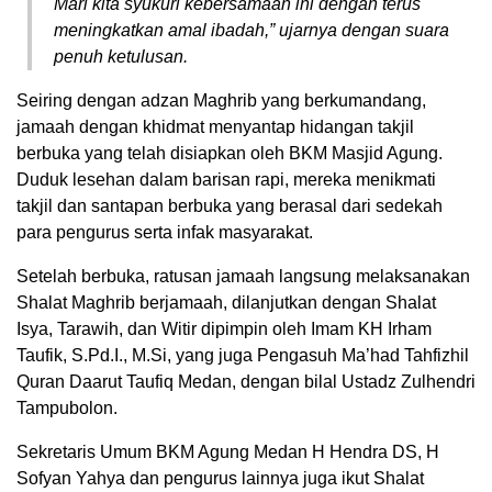
Mari kita syukuri kebersamaan ini dengan terus
meningkatkan amal ibadah,” ujarnya dengan suara
penuh ketulusan.
Seiring dengan adzan Maghrib yang berkumandang,
jamaah dengan khidmat menyantap hidangan takjil
berbuka yang telah disiapkan oleh BKM Masjid Agung.
Duduk lesehan dalam barisan rapi, mereka menikmati
takjil dan santapan berbuka yang berasal dari sedekah
para pengurus serta infak masyarakat.
Setelah berbuka, ratusan jamaah langsung melaksanakan
Shalat Maghrib berjamaah, dilanjutkan dengan Shalat
Isya, Tarawih, dan Witir dipimpin oleh Imam KH Irham
Taufik, S.Pd.I., M.Si, yang juga Pengasuh Ma’had Tahfizhil
Quran Daarut Taufiq Medan, dengan bilal Ustadz Zulhendri
Tampubolon.
Sekretaris Umum BKM Agung Medan H Hendra DS, H
Sofyan Yahya dan pengurus lainnya juga ikut Shalat