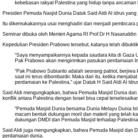
kebebasan rakyat Palestina yang hidup tanpa ancaman b
Presiden Pemuda Nasjid Dunia Datuk Said Aldi Al idrus yan
Itu dikemukakannya usai menghadiri dan menjadi pembicara pa
Seminar dibuka oleh Menteri Agama RI Prof Dr H Nasaruddin 
Kepedulian Presiden Prabowo tersebut, katanya telah dibu
“Saya menyampaikannya kepada saudara kita di Gaza Uta
Pak Prabowo akan mengirimkan pasukan perdamaian Indon
“Pak Prabowo Subianto adalah seorang patriot, berjiwa 
saat ini terus dibombardir. Maka dari itu, ketika menja
perdamaian ke Palestina,” ujar Datuk H Said Aldi Al Idru
Said Aldi mengungkapkan, bahwa Pemuda Masjid Dunia dan 
konflik antara Palestina dengan Israel bisa cepat terselesaika
“Pemuda Masjid Dunia bersama Dunia Melayu Dunia Isla
macam bentuk dukungan moril dan materil yang telah ka
dukungan DMDI dan Pemuda Masjid terhadap Palestina M
Said Aldi juga mengungkapkan, bahwa Pemuda Masjid dan D
perdamaian dunia.