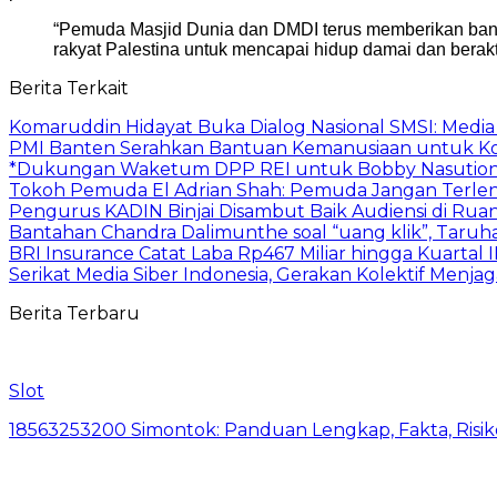
“Pemuda Masjid Dunia dan DMDI terus memberikan bantu
rakyat Palestina untuk mencapai hidup damai dan berakt
Berita Terkait
Komaruddin Hidayat Buka Dialog Nasional SMSI: Medi
PMI Banten Serahkan Bantuan Kemanusiaan untuk K
*Dukungan Waketum DPP REI untuk Bobby Nasution:
Tokoh Pemuda El Adrian Shah: Pemuda Jangan Terlen
Pengurus KADIN Binjai Disambut Baik Audiensi di Ruan
Bantahan Chandra Dalimunthe soal “uang klik”, Tar
BRI Insurance Catat Laba Rp467 Miliar hingga Kuartal II
Serikat Media Siber Indonesia, Gerakan Kolektif Menja
Berita Terbaru
Slot
18563253200 Simontok: Panduan Lengkap, Fakta, Risiko