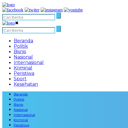
✖
Beranda
Politik
Bisnis
Nasional
Internasional
Kriminal
Peristiwa
Sport
Kesehatan
Beranda
Politik
Bisnis
Nasional
Internasional
Kriminal
Peristiwa