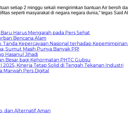
an setiap 2 minggu sekali mengirimkan bantuan Air bersih d
ifitas seperti masyarakat di negara negara dunia,” tegas Said
a Baru Harus Mengarah pada Pers Sehat
orban Bencana Alam
 Tanda Kepercayaan Nasional terhadap Kepemimpina
a, Sumut Masih Punya Banyak PR!
g Hasanul Jihadi
uhan Besar bagi Kehormatan PHTC Gubsu
I 2025, Kinerja Tetap Solid di Tengah Tekanan Industri
ga Marwah Pers Digital
, dan Alternatif Aman