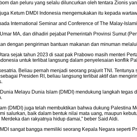
om dan peluru yang selalu diluncurkan oleh tentara Zionis ya
g juga Ketum DMDI Indonesia mengemukakan itu kepada wartawa
da International Seminar and Conference of The Malay-Islamic
Umar MA, dan dihadiri pejabat Pemerintah Provinsi Sumut (Pem
ktikan dengan pengiriman bantuan makanan dan minuman melal
ra sejak tahun 2023 di saat pak Prabowo masih menteri Perta
esia untuk terlibat langsung dalam penyelesaian konflik Pale
kesatria. Beliau pernah menjadi seorang prajurit TNI. Tentuny
bat sebagai Presiden RI, beliau langsung terlibat aktif dan me
s.
Dunia Melayu Dunia Islam (DMDI) mendukung langkah tegas d
n.
m (DMDI) juga telah membuktikan bahwa dukung Palestina Mer
mi salurkan, baik dalam bentuk nilai mata uang, maupun kebutu
erdeka dan rakyatnya hidup damai,” beber Said Aldi.
MDI sangat bangga memiliki seorang Kepala Negara seperti P