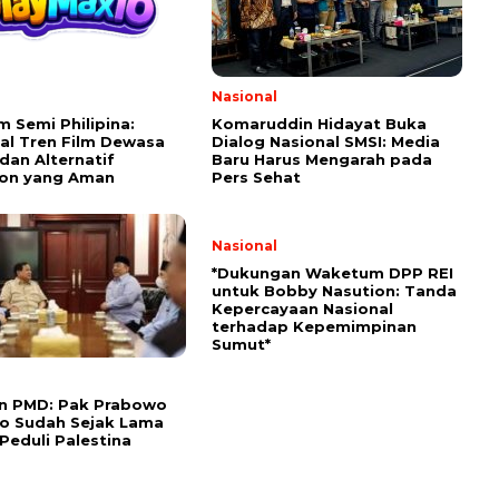
Nasional
m Semi Philipina:
Komaruddin Hidayat Buka
l Tren Film Dewasa
Dialog Nasional SMSI: Media
 dan Alternatif
Baru Harus Mengarah pada
on yang Aman
Pers Sehat
Nasional
*Dukungan Waketum DPP REI
untuk Bobby Nasution: Tanda
Kepercayaan Nasional
terhadap Kepemimpinan
Sumut*
l
en PMD: Pak Prabowo
o Sudah Sejak Lama
Peduli Palestina