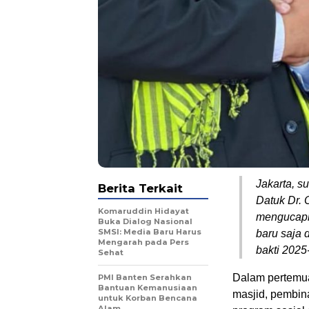
Jakarta, s
Berita Terkait
Datuk Dr.
Komaruddin Hidayat
mengucapk
Buka Dialog Nasional
SMSI: Media Baru Harus
baru saja
Mengarah pada Pers
bakti 2025
Sehat
Dalam pertemu
PMI Banten Serahkan
Bantuan Kemanusiaan
masjid, pembin
untuk Korban Bencana
Alam