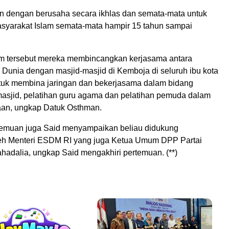
kan dengan berusaha secara ikhlas dan semata-mata untuk
syarakat Islam semata-mata hampir 15 tahun sampai
im tersebut mereka membincangkan kerjasama antara
Dunia dengan masjid-masjid di Kemboja di seluruh ibu kota
tuk membina jaringan dan bekerjasama dalam bidang
asjid, pelatihan guru agama dan pelatihan pemuda dalam
aan, ungkap Datuk Osthman.
temuan juga Said menyampaikan beliau didukung
eh Menteri ESDM RI yang juga Ketua Umum DPP Partai
ahadalia, ungkap Said mengakhiri pertemuan. (**)