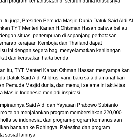
 dan program kemanusiaan di seluruh dunia khususnya
 itu juga, Presiden Pemuda Masjid Dunia Datuk Said Aldi Al
mkan TYT Menteri Kanan H.Ohtsman Hasan bahwa beliau
 dengan situasi pertempuran di sepanjang perbatasan
rharap kerajaan Kemboja dan Thailand dapat
isu ini dengan segera bagi menyelamatkan kehilangan
at dan kerusakan harta benda.
an itu, TYT Menteri Kanan Othman Hassan menyampaikan
a Datuk Said Aldi Al Idrus, yang baru saja diamanahkan
en Pemuda Masjid dunia, dan memuji selama ini aktivitas
Masjid Indonesia menjadi inspirasi.
mpinannya Said Aldi dan Yayasan Prabowo Subianto
umo telah menjalankan program membersihkan 220,000
holla se indonesia, dan program-program kemanusiaan
ikan bantuan ke Rohingya, Palestina dan program
 sosial lainnya.