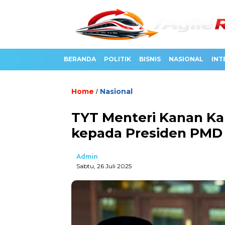
BERANDA
POLITIK
BISNIS
NASIONAL
INT
Home
Nasional
/
TYT Menteri Kanan K
kepada Presiden PMD
Admin
Sabtu, 26 Juli 2025