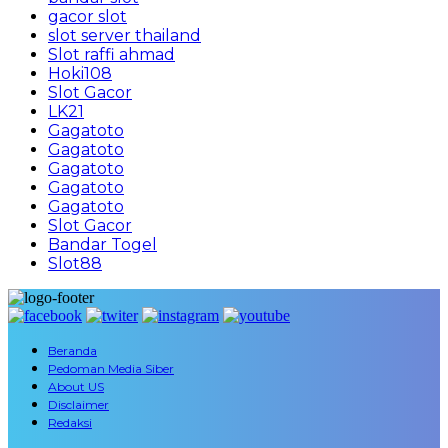
gacor slot
slot server thailand
Slot raffi ahmad
Hoki108
Slot Gacor
LK21
Gagatoto
Gagatoto
Gagatoto
Gagatoto
Gagatoto
Slot Gacor
Bandar Togel
Slot88
Beranda
Pedoman Media Siber
About US
Disclaimer
Redaksi