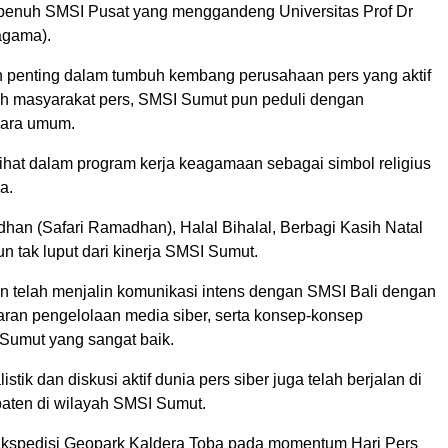
 penuh SMSI Pusat yang menggandeng Universitas Prof Dr
agama).
n penting dalam tumbuh kembang perusahaan pers yang aktif
ah masyarakat pers, SMSI Sumut pun peduli dengan
cara umum.
erlihat dalam program kerja keagamaan sebagai simbol religius
a.
an (Safari Ramadhan), Halal Bihalal, Berbagi Kasih Natal
pun tak luput dari kinerja SMSI Sumut.
 telah menjalin komunikasi intens dengan SMSI Bali dengan
aran pengelolaan media siber, serta konsep-konsep
-Sumut yang sangat baik.
istik dan diskusi aktif dunia pers siber juga telah berjalan di
aten di wilayah SMSI Sumut.
kspedisi Geopark Kaldera Toba pada momentum Hari Pers