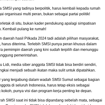
a SMSI yang tadinya berpolitik, harus kembali kepada rumah
i organisasi multi peran, bukan sebagai partai politik!
rletak di situ, bukan kader pendukung apalagi simpatisan
. Kembali pulang ke rumah!
 daerah hasil Pilkada 2024 tadi adalah pilihan masyarakat,
, harus diterima. Terlebih SMSI punya peran khusus dalam
a pemimpin daerah yang kini sudah terpilih dan menunggu
panggung pemerintahan.
u Lidi, media siber anggota SMSI tidak bisa berdiri sendiri,
ngkai menjadi sebuah ikatan maka sulit untuk dipatahkan.
r yang tergabung dalam wadah SMSI Sumut sebagai bagian
nggota di seluruh Indonesia, harus tetap eksis sebagai
 kokoh, punya visi dan program kerja penting ke depan.
rah SMSI saat ini tidak bisa dipandang sebelah mata, sebagai