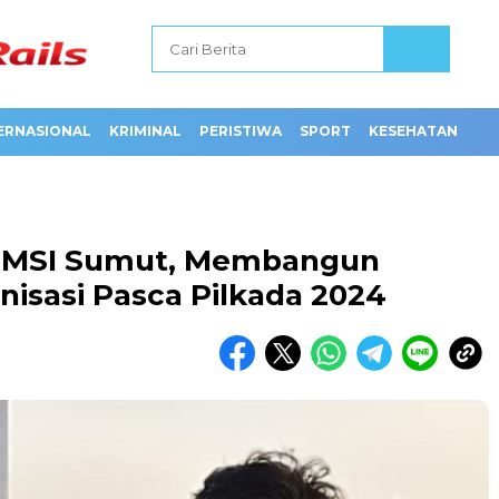
ERNASIONAL
KRIMINAL
PERISTIWA
SPORT
KESEHATAN
 SMSI Sumut, Membangun
isasi Pasca Pilkada 2024