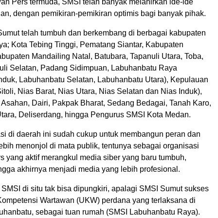
an Pers termuda, SMSI telah banyak melahirkan ide-ide
ian, dengan pemikiran-pemikiran optimis bagi banyak pihak.
 Sumut telah tumbuh dan berkembang di berbagai kabupaten
nya; Kota Tebing Tinggi, Pematang Siantar, Kabupaten
bupaten Mandailing Natal, Batubara, Tapanuli Utara, Toba,
uli Selatan, Padang Sidimpuan, Labuhanbatu Raya
nduk, Labuhanbatu Selatan, Labuhanbatu Utara), Kepulauan
toli, Nias Barat, Nias Utara, Nias Selatan dan Nias Induk),
, Asahan, Dairi, Pakpak Bharat, Sedang Bedagai, Tanah Karo,
ara, Deliserdang, hingga Pengurus SMSI Kota Medan.
si di daerah ini sudah cukup untuk membangun peran dan
bih menonjol di mata publik, tentunya sebagai organisasi
s yang aktif merangkul media siber yang baru tumbuh,
gga akhirnya menjadi media yang lebih profesional.
SMSI di situ tak bisa dipungkiri, apalagi SMSI Sumut sukses
Kompetensi Wartawan (UKW) perdana yang terlaksana di
hanbatu, sebagai tuan rumah (SMSI Labuhanbatu Raya).