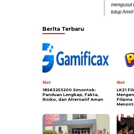
mengusut 
tutup Amril
Berita Terbaru
Slot
Slot
18563253200 Simontok:
LK21 Fil
Panduan Lengkap, Fakta,
Mengena
Risiko, dan Alternatif Aman
Filipina
Menont