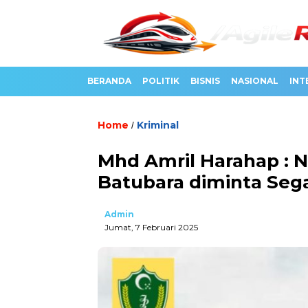
BERANDA
POLITIK
BISNIS
NASIONAL
INT
Home
Kriminal
/
Mhd Amril Harahap : N
Batubara diminta Seg
Admin
Jumat, 7 Februari 2025