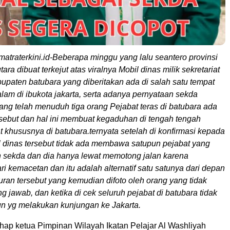
atraterkini.id-Beberapa minggu yang lalu seantero provinsi
ara dibuat terkejut atas viralnya Mobil dinas milik sekretariat
upaten batubara yang diberitakan ada di salah satu tempat
lam di ibukota jakarta, serta adanya pernyataan sekda
ang telah menuduh tiga orang Pejabat teras di batubara ada
rsebut dan hal ini membuat kegaduhan di tengah tengah
 khususnya di batubara.ternyata setelah di konfirmasi kepada
l dinas tersebut tidak ada membawa satupun pejabat yang
 sekda dan dia hanya lewat memotong jalan karena
i kemacetan dan itu adalah alternatif satu satunya dari depan
uran tersebut yang kemudian difoto oleh orang yang tidak
g jawab, dan ketika di cek seluruh pejabat di batubara tidak
n yg melakukan kunjungan ke Jakarta.
hap ketua Pimpinan Wilayah Ikatan Pelajar Al Washliyah