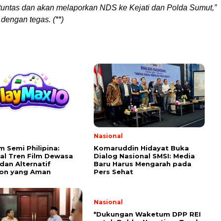
tuntas dan akan melaporkan NDS ke Kejati dan Polda Sumut,”
 dengan tegas. (**)
Nasional
m Semi Philipina:
Komaruddin Hidayat Buka
l Tren Film Dewasa
Dialog Nasional SMSI: Media
 dan Alternatif
Baru Harus Mengarah pada
on yang Aman
Pers Sehat
Nasional
*Dukungan Waketum DPP REI