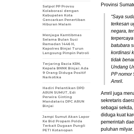
Provinsi Sumat
Satpol PP Provsu
Kolaborasi dengan
Kabupaten Kota
“Saya suda
Gencarkan Penertiban
terkesan u
Hiburan Malam
negara, te
Menjaga Kamtibmas
terpercay
Selama Bulan Suci
Ramadan 1446 H,
batubara s
Kapolres Binjai Turun
kordinasi 
Langsung Pimpin Patroli
tidak bena
Terjaring Razia KRN,
Undang Un
Kepala BNNK Binjai: Ada
9 Orang Diduga Positif
PP nomor 5
Narkotika
Amril.
Hadiri Pelantikan DPD
ARUN SUMUT, Edi
Amril juga men
Perwira Ginting
sekretaris daer
Mandataris DPC ARUN
Binjai
sebagai sekda,
diduga kuat ka
Jampi Sumut Akan Lapor
Ke Bid Propam Polda
pemerintah da
Terkait Dugaan Pungli
puluhan milyar.
PETI Kotanopan