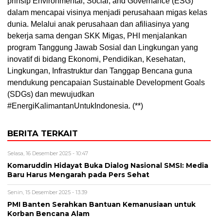
prinsip Environmental, Social, and Governance (ESG)
dalam mencapai visinya menjadi perusahaan migas kelas
dunia. Melalui anak perusahaan dan afiliasinya yang
bekerja sama dengan SKK Migas, PHI menjalankan
program Tanggung Jawab Sosial dan Lingkungan yang
inovatif di bidang Ekonomi, Pendidikan, Kesehatan,
Lingkungan, Infrastruktur dan Tanggap Bencana guna
mendukung pencapaian Sustainable Development Goals
(SDGs) dan mewujudkan
#EnergiKalimantanUntukIndonesia. (**)
BERITA TERKAIT
Selasa, 16 Desember 2025 - 10:47
Komaruddin Hidayat Buka Dialog Nasional SMSI: Media
Baru Harus Mengarah pada Pers Sehat
Senin, 15 Desember 2025 - 13:39
PMI Banten Serahkan Bantuan Kemanusiaan untuk
Korban Bencana Alam